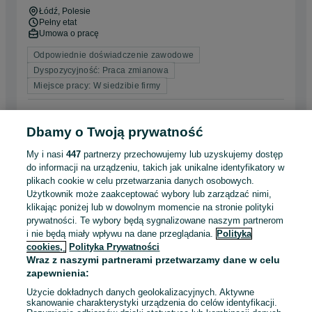
Łódź
, Polesie
Pełny etat
Umowa o pracę
Odpowiednie doświadczenie zawodowe
Dyspozycyjność: Praca zmianowa
Miejsce pracy: W siedzibie firmy
Odświeżono dnia 04 sierpnia 2026
Dbamy o Twoją prywatność
My i nasi
447
partnerzy przechowujemy lub uzyskujemy dostęp
Spawacz/Spawaczka MIG/MAG/TIG
do informacji na urządzeniu, takich jak unikalne identyfikatory w
Produkcja, dwie zmiany
plikach cookie w celu przetwarzania danych osobowych.
Syzan Contract Manufacturing Sp. z o.o.
Użytkownik może zaakceptować wybory lub zarządzać nimi,
Łódź
, Polesie
klikając poniżej lub w dowolnym momencie na stronie polityki
Pełny etat
prywatności. Te wybory będą sygnalizowane naszym partnerom
Umowa o pracę
i nie będą miały wpływu na dane przeglądania.
Polityka
cookies,
Polityka Prywatności
Odpowiednie doświadczenie zawodowe
Wraz z naszymi partnerami przetwarzamy dane w celu
Dyspozycyjność: Praca zmianowa
zapewnienia:
Miejsce pracy: W siedzibie firmy
Użycie dokładnych danych geolokalizacyjnych. Aktywne
skanowanie charakterystyki urządzenia do celów identyfikacji.
Odświeżono dnia 31 lipca 2026