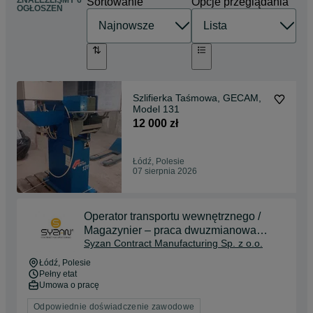
Sortowanie
Opcje przeglądania
OGŁOSZEŃ
Szlifierka Taśmowa, GECAM,
Model 131
12 000 zł
Łódź, Polesie
07 sierpnia 2026
Operator transportu wewnętrznego /
Magazynier – praca dwuzmianowa
Syzan Contract Manufacturing Sp. z o.o.
(produkcja)
Łódź
, Polesie
Pełny etat
Umowa o pracę
Odpowiednie doświadczenie zawodowe