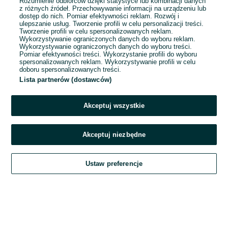
Rozumienie odbiorców dzięki statystyce lub kombinacji danych
z różnych źródeł. Przechowywanie informacji na urządzeniu lub
dostęp do nich. Pomiar efektywności reklam. Rozwój i
ulepszanie usług. Tworzenie profili w celu personalizacji treści.
w pelni sprawna kia ceed
Tworzenie profili w celu spersonalizowanych reklam.
Wykorzystywanie ograniczonych danych do wyboru reklam.
18 500 zł
Wykorzystywanie ograniczonych danych do wyboru treści.
Pomiar efektywności treści. Wykorzystanie profili do wyboru
Łódź, Polesie
spersonalizowanych reklam. Wykorzystywanie profili w celu
14 lipca 2026
doboru spersonalizowanych treści.
2013 - 225 000
Lista partnerów (dostawców)
km
Akceptuj wszystkie
Akceptuj niezbędne
Ustaw preferencje
Szukaj
Obserwujesz
Dodaj
Czat
Konto